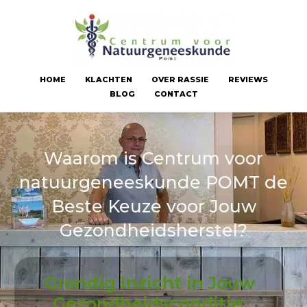
HOME
KLACHTEN
OVER RASSIE
REVIEWS
BLOG
CONTACT
Waarom is Centrum voor
natuurgeneeskunde POMT de
Beste Keuze voor Jouw
Gezondheidsherstel?
Grondig Inzicht in Jouw
Gezondheidsconditie: