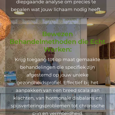
diepgaande analyse om precies te
bepalen wat jouw lichaam nodig heeft.
Bewezen
Behandelmethoden die Echt
Werken:
Krijg toegang tot op maat gemaakte
behandelingen die specifiek zijn
afgestemd op jouw unieke
gezondheidsprofiel. Effectief bij het
aanpakken van een breed scala aan
klachten, van hormonale disbalans en
spijsverteringsproblemen tot chronische
pijn en vermoeidheid.