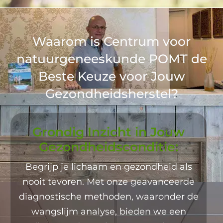
Waarom is Centrum voor
natuurgeneeskunde POMT de
Beste Keuze voor Jouw
Gezondheidsherstel?
Grondig Inzicht in Jouw
Gezondheidsconditie:
Begrijp je lichaam en gezondheid als
nooit tevoren. Met onze geavanceerde
diagnostische methoden, waaronder de
wangslijm analyse, bieden we een