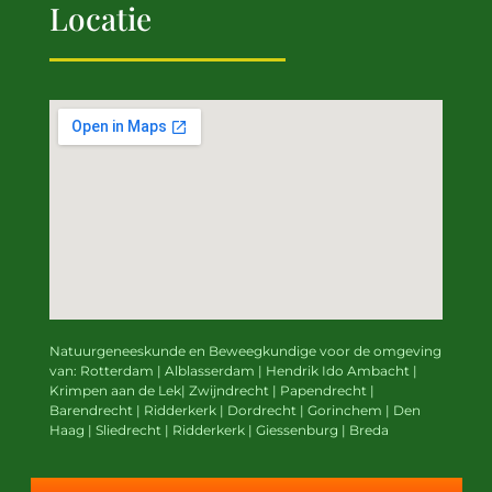
Locatie
Natuurgeneeskunde en Beweegkundige
voor de omgeving
van:
Rotterdam | Alblasserdam | Hendrik Ido Ambacht |
Krimpen aan de Lek|
Zwijndrecht | Papendrecht |
Barendrecht | Ridderkerk | Dordrecht | Gorinchem | Den
Haag | Sliedrecht | Ridderkerk | Giessenburg | Breda