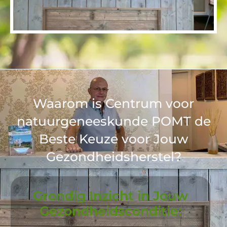
Waarom is Centrum voor
natuurgeneeskunde POMT de
Beste Keuze voor Jouw
Gezondheidsherstel?
Grondig Inzicht in Jouw
Gezondheidsconditie: