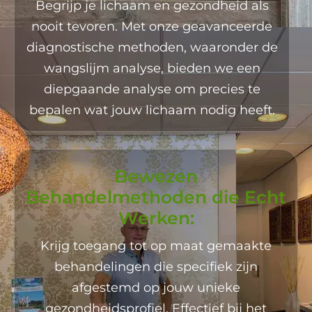
Begrijp je lichaam en gezondheid als
nooit tevoren. Met onze geavanceerde
diagnostische methoden, waaronder de
wangslijm analyse, bieden we een
diepgaande analyse om precies te
bepalen wat jouw lichaam nodig heeft.
Bewezen
Behandelmethoden die Echt
Werken:
Krijg toegang tot op maat gemaakte
behandelingen die specifiek zijn
afgestemd op jouw unieke
gezondheidsprofiel. Effectief bij het