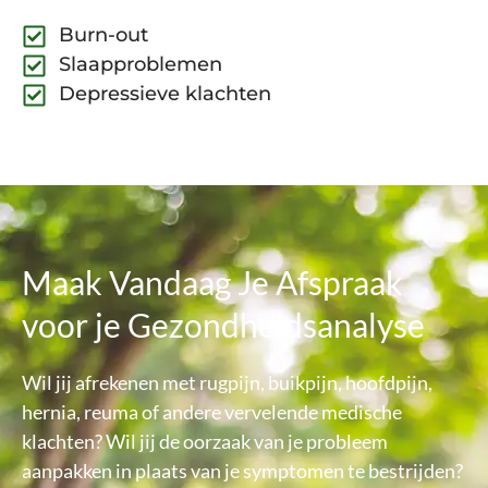
Burn-out
Slaapproblemen
Depressieve klachten
Maak Vandaag Je Afspraak
voor je Gezondheidsanalyse
Wil jij afrekenen met rugpijn, buikpijn, hoofdpijn,
hernia, reuma of andere vervelende medische
klachten? Wil jij de oorzaak van je probleem
aanpakken in plaats van je symptomen te bestrijden?