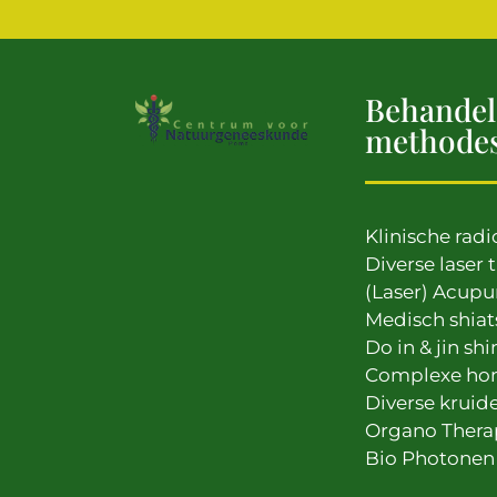
Behandel
methode
Klinische radi
Diverse laser 
(Laser) Acupu
Medisch shiat
Do in & jin shi
Complexe ho
Diverse kruid
Organo Thera
Bio Photonen 