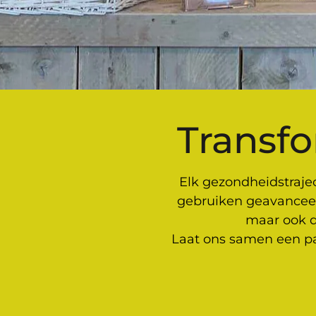
Transf
Elk gezondheidstraject
gebruiken geavancee
maar ook d
Laat ons samen een pa