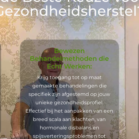
Gezondheidsherstel
Bewezen
Behandelmethoden die
Echt Werken:
Krijg toegang tot op maat
gemaakte behandelingen die
specifiek zijn afgestemd op jouw
unieke gezondheidsprofiel.
Effectief bij het aanpakken van een
breed scala aan klachten, van
hormonale disbalans en
spijsverteringsproblemen tot