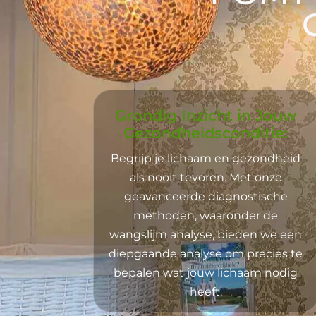
Grondig Inzicht in Jouw
Gezondheidsconditie:
Begrijp je lichaam en gezondheid
als nooit tevoren. Met onze
geavanceerde diagnostische
methoden, waaronder de
wangslijm analyse, bieden we een
diepgaande analyse om precies te
bepalen wat jouw lichaam nodig
heeft.