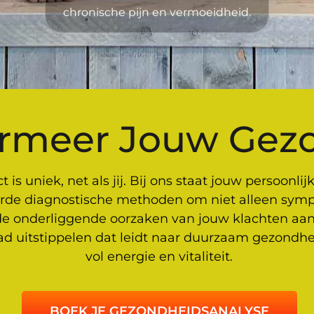
chronische pijn en vermoeidheid.
ormeer Jouw Gez
 is uniek, net als jij. Bij ons staat jouw persoonli
rde diagnostische methoden om niet alleen sym
e onderliggende oorzaken van jouw klachten aan
d uitstippelen dat leidt naar duurzaam gezondhe
vol energie en vitaliteit.
BOEK JE GEZONDHEIDSANALYSE