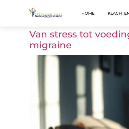
HOME
KLACHTE
Van stress tot voedi
migraine