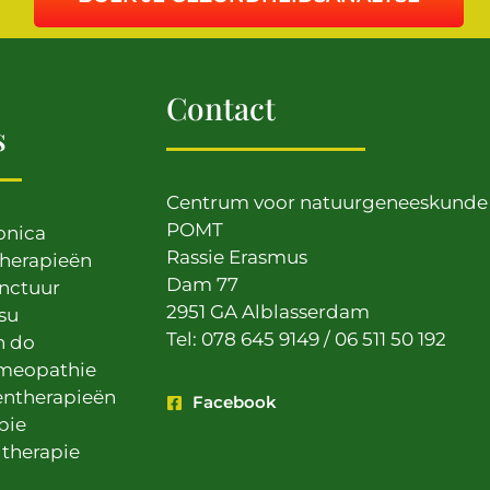
Contact
s
Centrum voor natuurgeneeskunde
POMT
onica
Rassie Erasmus
therapieën
Dam 77
nctuur
2951 GA Alblasserdam
su
Tel: 078 645 9149 / 06 511 50 192
n do
meopathie
entherapieën
Facebook
pie
therapie