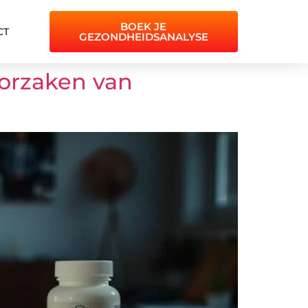
BOEK JE
CT
GEZONDHEIDSANALYSE
oorzaken van