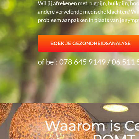
Wil jij afrekenen met rugpijn, buikpijn, ho
andere vervelende medische klachten? Wil j
probleem aanpakken in plaats van je symp
BOEK JE GEZONDHEIDSANALYSE
of bel: 078 645 9149 / 06 511
Waarom is C