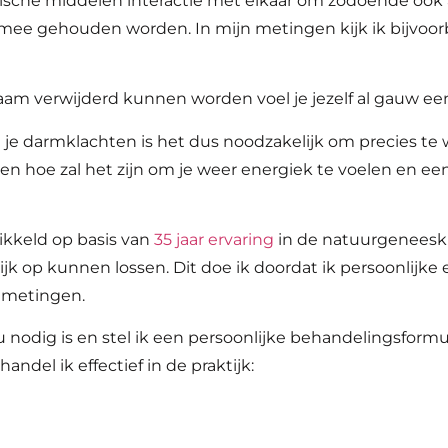
hemische middelen interactie met elkaar om zodoende oo
 mee gehouden worden. In mijn metingen kijk ik bijvoor
haam verwijderd kunnen worden voel je jezelf al gauw ee
je darmklachten is het dus noodzakelijk om precies te
n hoe zal het zijn om je weer energiek te voelen en ee
ikkeld op basis van
35 jaar ervaring
in de natuurgeneesku
k op kunnen lossen. Dit doe ik doordat ik persoonlijk
 metingen.
ou nodig is en stel ik een persoonlijke behandelingsform
del ik effectief in de praktijk:
)