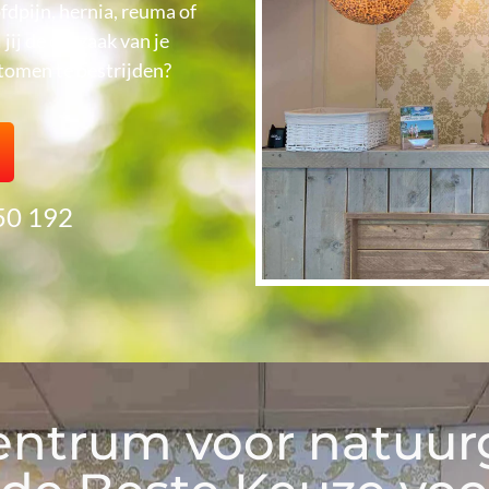
ofdpijn, hernia, reuma of
ij de oorzaak van je
tomen te bestrijden?
 50 192
entrum voor natuu