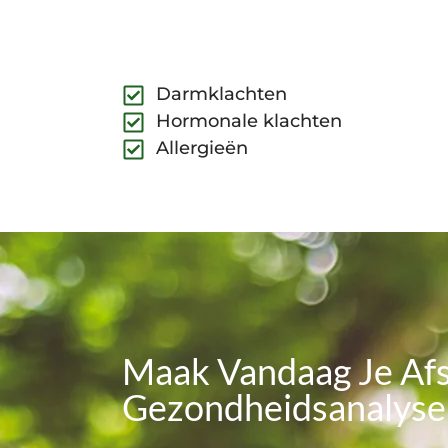
Darmklachten
Hormonale klachten
Allergieën
Maak Vandaag Je Afs
Gezondheidsanalyse