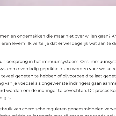
n en ongemakken die maar niet over willen gaan? Krijg j
leren leven? Ik vertel je dat er wel degelijk wat aan te
n oorsprong in het immuunsysteem. Ons immuunsysteem
ysteem overdadig geprikkeld zou worden voor welke rede
 teveel gegeten te hebben of bijvoorbeeld te laat geget
 van je voedsel als ongewenste indringers gaan aanmerk
d worden om de indringer te bevechten. Dit proces ko
ig is.
 gebruik van chemische reguleren geneesmiddelen verv