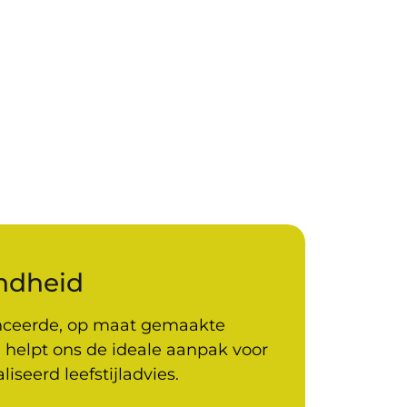
ndheid
anceerde, op maat gemaakte
helpt ons de ideale aanpak voor
seerd leefstijladvies.