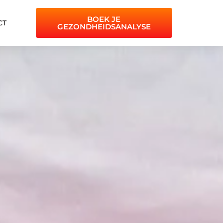
BOEK JE
CT
GEZONDHEIDSANALYSE