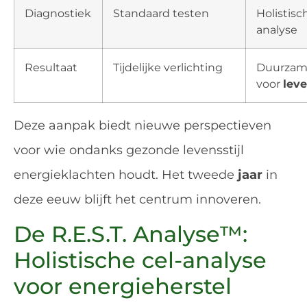
Diagnostiek
Standaard testen
Holistisc
analyse
Resultaat
Tijdelijke verlichting
Duurzam
voor
lev
Deze aanpak biedt nieuwe perspectieven
voor wie ondanks gezonde levensstijl
energieklachten houdt. Het tweede
jaar
in
deze eeuw blijft het centrum innoveren.
De R.E.S.T. Analyse™️:
Holistische cel-analyse
voor energieherstel