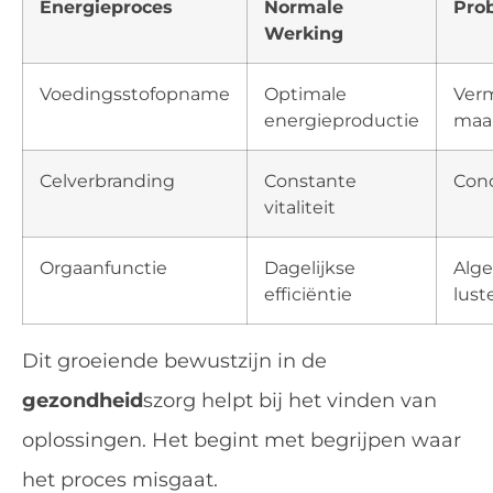
Energieproces
Normale
Pro
Werking
Voedingsstofopname
Optimale
Ver
energieproductie
maal
Celverbranding
Constante
Conc
vitaliteit
Orgaanfunctie
Dagelijkse
Alge
efficiëntie
lust
Dit groeiende bewustzijn in de
gezondheid
szorg helpt bij het vinden van
oplossingen. Het begint met begrijpen waar
het proces misgaat.