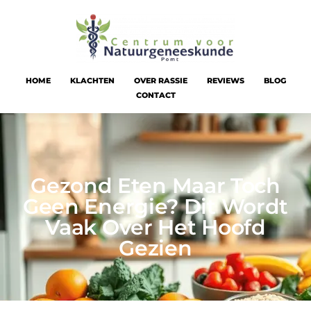
HOME
KLACHTEN
OVER RASSIE
REVIEWS
BLOG
CONTACT
Gezond Eten Maar Toch
Geen Energie? Dit Wordt
Vaak Over Het Hoofd
Gezien