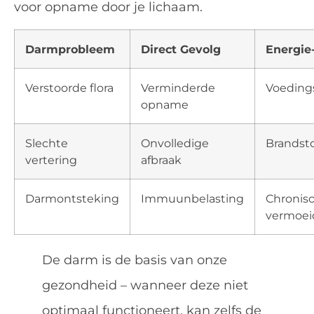
voor opname door je lichaam.
Darmprobleem
Direct Gevolg
Energie
Verstoorde flora
Verminderde
Voeding
opname
Slechte
Onvolledige
Brandst
vertering
afbraak
Darmontsteking
Immuunbelasting
Chronis
vermoei
De darm is de basis van onze
gezondheid – wanneer deze niet
optimaal functioneert, kan zelfs de