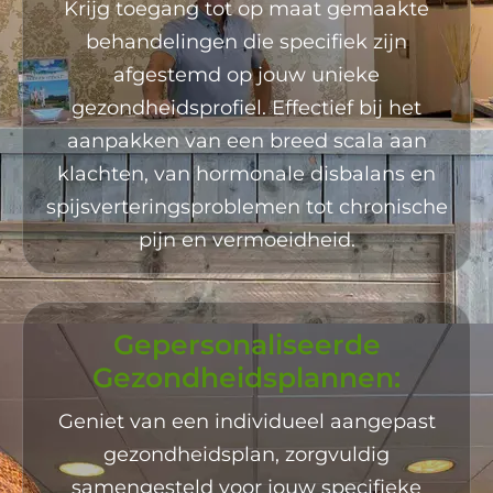
Krijg toegang tot op maat gemaakte
behandelingen die specifiek zijn
afgestemd op jouw unieke
gezondheidsprofiel. Effectief bij het
aanpakken van een breed scala aan
klachten, van hormonale disbalans en
spijsverteringsproblemen tot chronische
pijn en vermoeidheid.
Gepersonaliseerde
Gezondheidsplannen:
Geniet van een individueel aangepast
gezondheidsplan, zorgvuldig
samengesteld voor jouw specifieke