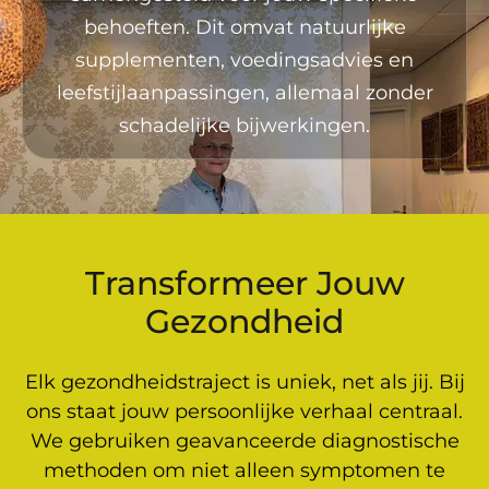
behoeften. Dit omvat natuurlijke
supplementen, voedingsadvies en
leefstijlaanpassingen, allemaal zonder
schadelijke bijwerkingen.
Transformeer Jouw
Gezondheid
Elk gezondheidstraject is uniek, net als jij. Bij
ons staat jouw persoonlijke verhaal centraal.
We gebruiken geavanceerde diagnostische
methoden om niet alleen symptomen te