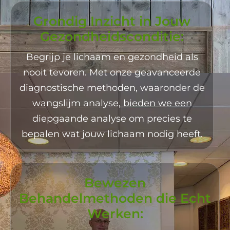
Grondig Inzicht in Jouw
Gezondheidsconditie:
Begrijp je lichaam en gezondheid als
nooit tevoren. Met onze geavanceerde
diagnostische methoden, waaronder de
wangslijm analyse, bieden we een
diepgaande analyse om precies te
bepalen wat jouw lichaam nodig heeft.
Bewezen
Behandelmethoden die Echt
Werken: