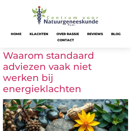
HOME
KLACHTEN
OVER RASSIE
REVIEWS
BLOG
CONTACT
Waarom standaard
adviezen vaak niet
werken bij
energieklachten