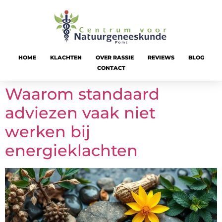
HOME
KLACHTEN
OVER RASSIE
REVIEWS
BLOG
CONTACT
Waarom standaard
adviezen vaak niet
werken bij
energieklachten