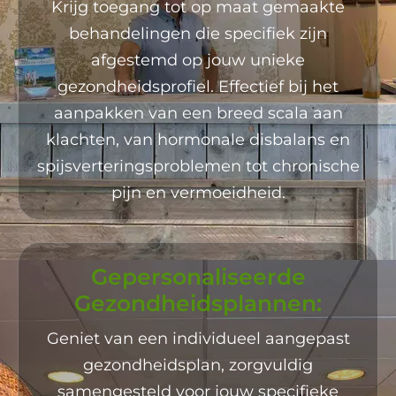
Krijg toegang tot op maat gemaakte
behandelingen die specifiek zijn
afgestemd op jouw unieke
gezondheidsprofiel. Effectief bij het
aanpakken van een breed scala aan
klachten, van hormonale disbalans en
spijsverteringsproblemen tot chronische
pijn en vermoeidheid.
Gepersonaliseerde
Gezondheidsplannen:
Geniet van een individueel aangepast
gezondheidsplan, zorgvuldig
samengesteld voor jouw specifieke