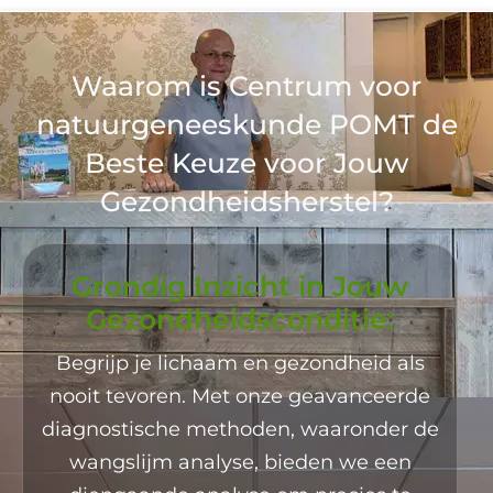
Waarom is Centrum voor
natuurgeneeskunde POMT de
Beste Keuze voor Jouw
Gezondheidsherstel?
Grondig Inzicht in Jouw
Gezondheidsconditie:
Begrijp je lichaam en gezondheid als
nooit tevoren. Met onze geavanceerde
diagnostische methoden, waaronder de
wangslijm analyse, bieden we een