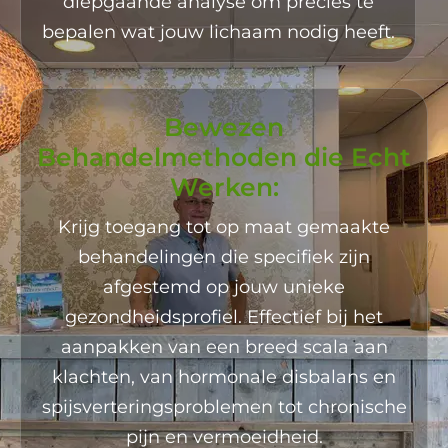
diepgaande analyse om precies te
bepalen wat jouw lichaam nodig heeft.
Bewezen
Behandelmethoden die Echt
Werken:
Krijg toegang tot op maat gemaakte
behandelingen die specifiek zijn
afgestemd op jouw unieke
gezondheidsprofiel. Effectief bij het
aanpakken van een breed scala aan
klachten, van hormonale disbalans en
spijsverteringsproblemen tot chronische
pijn en vermoeidheid.