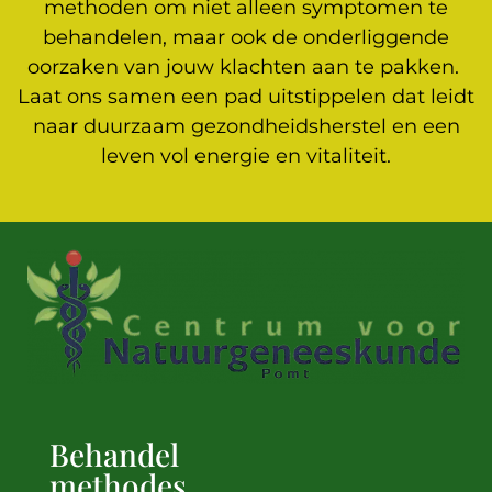
methoden om niet alleen symptomen te
behandelen, maar ook de onderliggende
oorzaken van jouw klachten aan te pakken.
Laat ons samen een pad uitstippelen dat leidt
naar duurzaam gezondheidsherstel en een
leven vol energie en vitaliteit.
Behandel
methodes