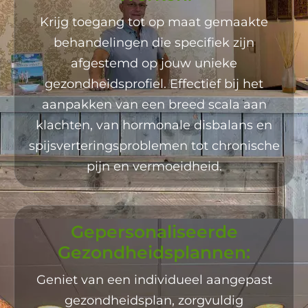
Krijg toegang tot op maat gemaakte
behandelingen die specifiek zijn
afgestemd op jouw unieke
gezondheidsprofiel. Effectief bij het
aanpakken van een breed scala aan
klachten, van hormonale disbalans en
spijsverteringsproblemen tot chronische
pijn en vermoeidheid.
Gepersonaliseerde
Gezondheidsplannen:
Geniet van een individueel aangepast
gezondheidsplan, zorgvuldig