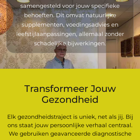
samengesteld voor jouw specifieke
behoeften. Dit omvat natuurlijke
supplementen, voedingsadvies en
leefstijlaanpassingen, allemaal zonder
schadelijke bijwerkingen.
Transformeer Jouw
Gezondheid
Elk gezondheidstraject is uniek, net als jij. Bij
ons staat jouw persoonlijke verhaal centraal.
We gebruiken geavanceerde diagnostische