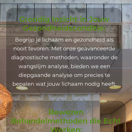
Grondig Inzicht in Jouw
Gezondheidsconditie:
Begrijp je lichaam en gezondheid als
nooit tevoren. Met onze geavanceerde
diagnostische methoden, waaronder de
wangslijm analyse, bieden we een
diepgaande analyse om precies te
bepalen wat jouw lichaam nodig heeft.
Bewezen
Behandelmethoden die Echt
Werken: