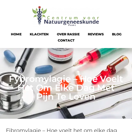
HOME
KLACHTEN
OVER RASSIE
REVIEWS
BLOG
CONTACT
Fybromylagie – Hoe Voelt
Het Om Elke Dag Met
Pijn Te Leven
Fibromylagie – Hoe voelt het om elke dag