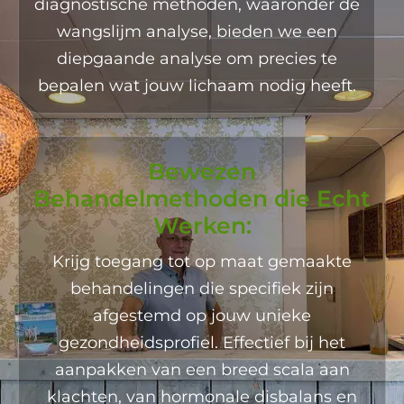
diagnostische methoden, waaronder de
wangslijm analyse, bieden we een
diepgaande analyse om precies te
bepalen wat jouw lichaam nodig heeft.
Bewezen
Behandelmethoden die Echt
Werken:
Krijg toegang tot op maat gemaakte
behandelingen die specifiek zijn
afgestemd op jouw unieke
gezondheidsprofiel. Effectief bij het
aanpakken van een breed scala aan
klachten, van hormonale disbalans en