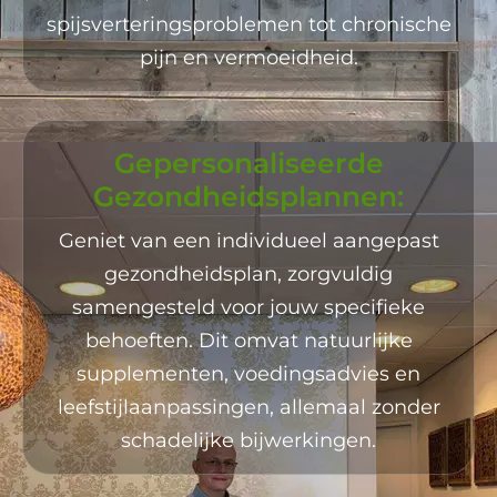
spijsverteringsproblemen tot chronische
pijn en vermoeidheid.
Gepersonaliseerde
Gezondheidsplannen:
Geniet van een individueel aangepast
gezondheidsplan, zorgvuldig
samengesteld voor jouw specifieke
behoeften. Dit omvat natuurlijke
supplementen, voedingsadvies en
leefstijlaanpassingen, allemaal zonder
schadelijke bijwerkingen.