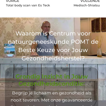
VORIGE
VOLGENDE
Total body scan van Es Teck
Medisch-Shiatsu
Waarom is Centrum voor
natuurgeneeskunde POMT de
Beste Keuze voor Jouw
Gezondheidsherstel?
Grondig Inzicht in Jouw
Gezondheidsconditie:
Begrijp je lichaam en gezondheid als
nooit tevoren. Met onze geavanceerde